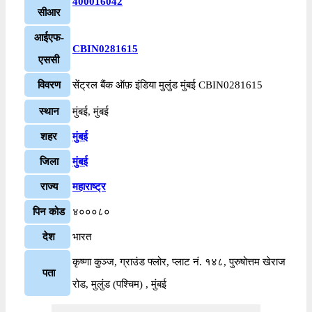
400016042
सीआर
आईएफ-
CBIN0281615
एससी
विवरण
सेंट्रल बैंक ऑफ़ इंडिया मुलुंड मुंबई CBIN0281615
स्थान
मुंबई, मुंबई
शहर
मुंबई
जिला
मुंबई
राज्य
महाराष्ट्र
पिन कोड
४०००८०
देश
भारत
कृष्णा कुञ्ज, ग्राउंड फ्लोर, प्लाट नं. १४८, पुरुषोत्तम खेराज
पता
रोड, मुलुंड (पश्चिम) , मुंबई