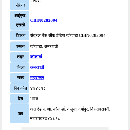
- NA -
सीआर
आईएफ-
CBIN0282094
एससी
विवरण
सेंट्रल बैंक ऑफ़ इंडिया कोकार्डा CBIN0282094
स्थान
कोकार्डा, अमरावती
शहर
कोकार्डा
जिला
अमरावती
राज्य
महाराष्ट्र
पिन कोड
४४४८१८
देश
भारत
अत एंड प. ओ. कोकार्डा, तालुका दर्यापुर, दिसतमरावती,
पता
महाराश्ट्र४४४८१८