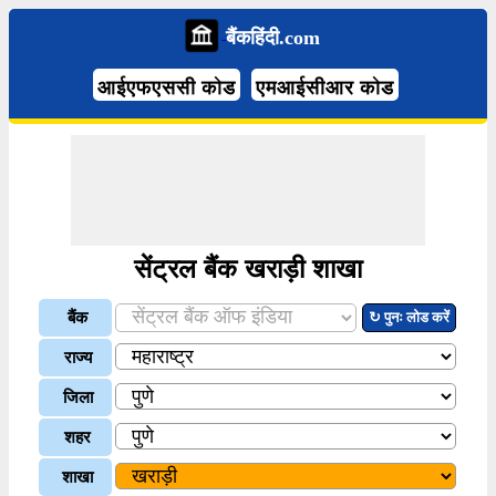
बैंकहिंदी.com
आईएफएससी कोड
एमआईसीआर कोड
सेंट्रल बैंक खराड़ी शाखा
बैंक
↻ पुनः लोड करें
राज्य
जिला
शहर
शाखा