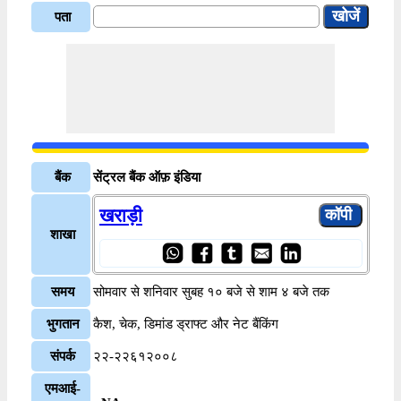
पता
बैंक
सेंट्रल बैंक ऑफ़ इंडिया
खराड़ी
शाखा
समय
सोमवार से शनिवार सुबह १० बजे से शाम ४ बजे तक
भुगतान
कैश, चेक, डिमांड ड्राफ्ट और नेट बैंकिंग
संपर्क
२२-२२६१२००८
एमआई-