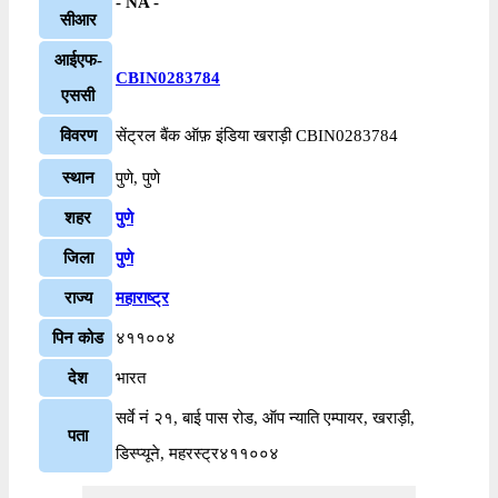
- NA -
सीआर
आईएफ-
CBIN0283784
एससी
विवरण
सेंट्रल बैंक ऑफ़ इंडिया खराड़ी CBIN0283784
स्थान
पुणे, पुणे
शहर
पुणे
जिला
पुणे
राज्य
महाराष्ट्र
पिन कोड
४११००४
देश
भारत
सर्वे नं २१, बाई पास रोड, ऑप न्याति एम्पायर, खराड़ी,
पता
डिस्प्यूने, महरस्ट्र४११००४