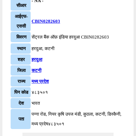
- NA -
सीआर
आईएफ-
CBIN0282603
एससी
विवरण
सेंट्रल बैंक ऑफ़ इंडिया हरदुआ CBIN0282603
स्थान
हरदुआ, कटनी
शहर
हरदुआ
जिला
कटनी
राज्य
मध्य प्रदेश
पिन कोड
४८३५०१
देश
भारत
पन्ना रोड, नियर कृषि उपज मंडी, कुठला, कटनी, डिस्कैनी,
पता
मध्य प्रदेष४८३५०१