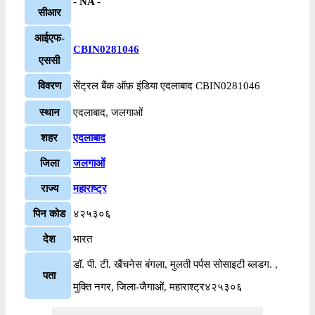
- NA -
सीआर
आईएफ-
CBIN0281046
एससी
विवरण
सेंट्रल बैंक ऑफ़ इंडिया एदलाबाद CBIN0281046
स्थान
एदलाबाद, जलगाओं
शहर
एदलाबाद
जिला
जलगाओं
राज्य
महाराष्ट्र
पिन कोड
४२५३०६
देश
भारत
डॉ. पी. टी. खैंचनेस बंगला, मुलती पर्पस सोसाइटी ब्लडग. ,
पता
मुक्ति नगर, जिला-जैगाओं, महाराश्ट्र४२५३०६