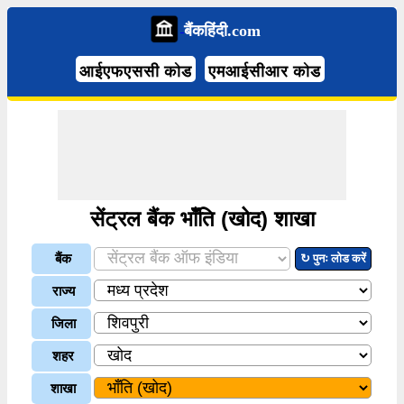
बैंकहिंदी.com
आईएफएससी कोड
एमआईसीआर कोड
सेंट्रल बैंक भॉँति (खोद) शाखा
बैंक
↻ पुनः लोड करें
राज्य
जिला
शहर
शाखा