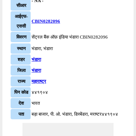
- NA -
सीआर
आईएफ-
CBIN0282096
एससी
विवरण
सेंट्रल बैंक ऑफ़ इंडिया भंडारा CBIN0282096
स्थान
भंडारा, भंडारा
शहर
भंडारा
जिला
भंडारा
राज्य
महाराष्ट्र
पिन कोड
४४१९०४
देश
भारत
पता
बड़ा बाजार, पी. ओ. भंडारा, डिस्बेंडरा, मराष्टर४४१९०४