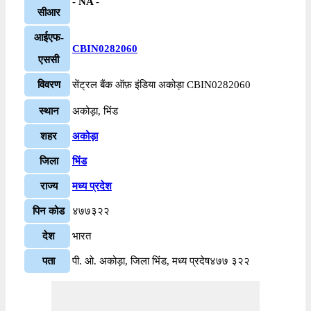
- NA -
सीआर
आईएफ-
CBIN0282060
एससी
विवरण
सेंट्रल बैंक ऑफ़ इंडिया अकोड़ा CBIN0282060
स्थान
अकोड़ा, भिंड
शहर
अकोड़ा
जिला
भिंड
राज्य
मध्य प्रदेश
पिन कोड
४७७३२२
देश
भारत
पता
पी. ओ. अकोड़ा, जिला भिंड, मध्य प्रदेष४७७ ३२२