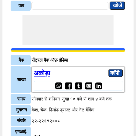
पता
बैंक
सेंट्रल बैंक ऑफ़ इंडिया
अकोड़ा
शाखा
समय
सोमवार से शनिवार सुबह १० बजे से शाम ४ बजे तक
भुगतान
कैश, चेक, डिमांड ड्राफ्ट और नेट बैंकिंग
संपर्क
२२-२२६१२००८
एमआई-