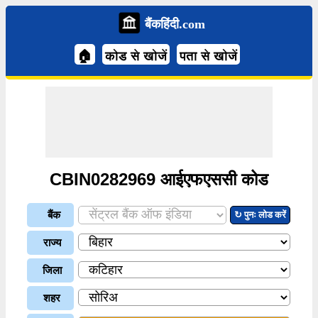
बैंकहिंदी.com
🏠
कोड से खोजें
पता से खोजें
CBIN0282969 आईएफएससी कोड
बैंक
↻ पुनः लोड करें
राज्य
जिला
शहर