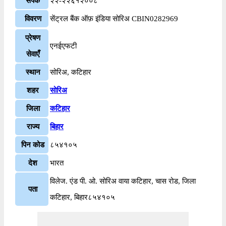
संपर्क
२२-२२६१२००८
विवरण
सेंट्रल बैंक ऑफ़ इंडिया सोरिअ CBIN0282969
प्रेषण
एनईएफटी
सेवाएँ
स्थान
सोरिअ, कटिहार
शहर
सोरिअ
जिला
कटिहार
राज्य
बिहार
पिन कोड
८५४१०५
देश
भारत
विलेज. एंड पी. ओ. सोरिअ वाया कटिहार, चास रोड, जिला
पता
कटिहार, बिहार८५४१०५