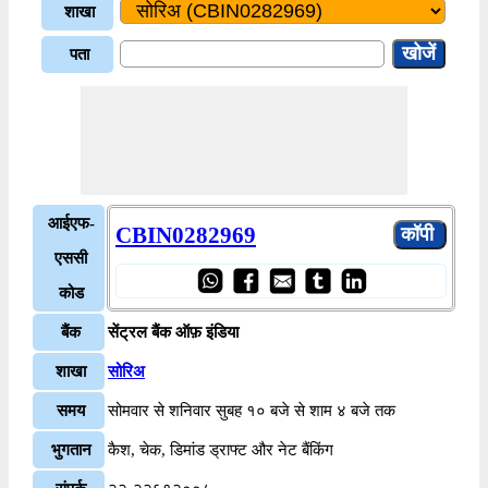
शाखा
पता
आईएफ-
CBIN0282969
एससी
कोड
बैंक
सेंट्रल बैंक ऑफ़ इंडिया
शाखा
सोरिअ
समय
सोमवार से शनिवार सुबह १० बजे से शाम ४ बजे तक
भुगतान
कैश, चेक, डिमांड ड्राफ्ट और नेट बैंकिंग