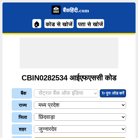
बैंकहिंदी.com
🏠
कोड से खोजें
पता से खोजें
CBIN0282534 आईएफएससी कोड
बैंक
↻ पुनः लोड करें
राज्य
जिला
शहर