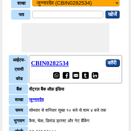
शाखा
पता
आईएफ-
CBIN0282534
एससी
कोड
बैंक
सेंट्रल बैंक ऑफ़ इंडिया
शाखा
जुन्नारदेव
समय
सोमवार से शनिवार सुबह १० बजे से शाम ४ बजे तक
भुगतान
कैश, चेक, डिमांड ड्राफ्ट और नेट बैंकिंग