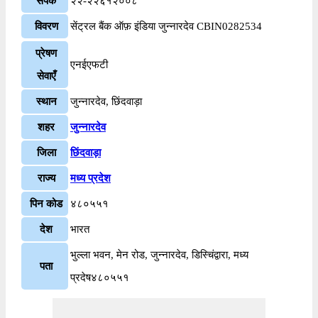
संपर्क
२२-२२६१२००८
विवरण
सेंट्रल बैंक ऑफ़ इंडिया जुन्नारदेव CBIN0282534
प्रेषण
एनईएफटी
सेवाएँ
स्थान
जुन्नारदेव, छिंदवाड़ा
शहर
जुन्नारदेव
जिला
छिंदवाड़ा
राज्य
मध्य प्रदेश
पिन कोड
४८०५५१
देश
भारत
भुल्ला भवन, मेन रोड, जुन्नारदेव, डिस्चिंद्वारा, मध्य
पता
प्रदेष४८०५५१