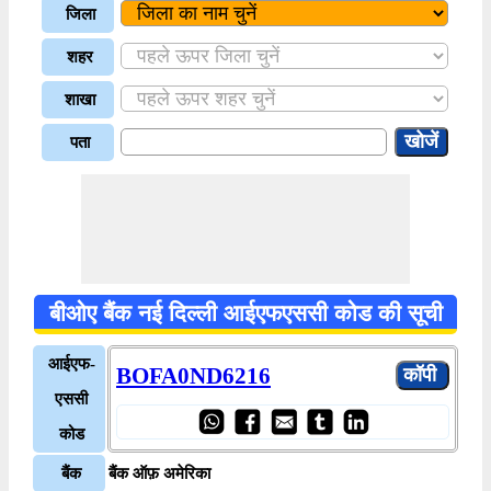
जिला
शहर
शाखा
पता
बीओए बैंक नई दिल्ली आईएफएससी कोड की सूची
आईएफ-
BOFA0ND6216
एससी
कोड
बैंक
बैंक ऑफ़ अमेरिका