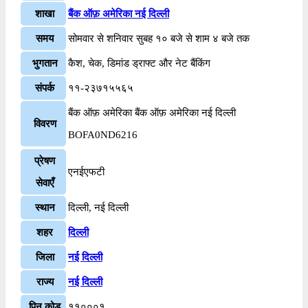
शाखा
बैंक ऑफ़ अमेरिका नई दिल्ली
समय
सोमवार से शनिवार सुबह १० बजे से शाम ४ बजे तक
भुगतान
कैश, चेक, डिमांड ड्राफ्ट और नेट बैंकिंग
संपर्क
११-२३७१५५६५
बैंक ऑफ़ अमेरिका बैंक ऑफ़ अमेरिका नई दिल्ली
विवरण
BOFA0ND6216
प्रेषण
एनईएफटी
सेवाएँ
स्थान
दिल्ली, नई दिल्ली
शहर
दिल्ली
जिला
नई दिल्ली
राज्य
नई दिल्ली
पिन कोड
११०००१