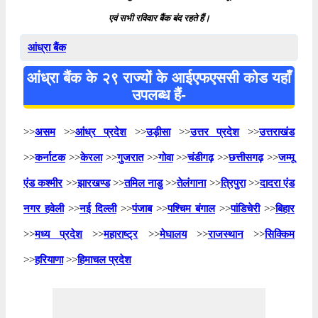
एवं सभी रविवार बैंक बंद रहते हैं।
आंध्रा बैंक
आंध्रा बैंक के २९ राज्यों के आईएफएससी कोड यहाँ
उपलब्ध हैं-
>>
असम
>>
आंध्र प्रदेश
>>
उड़ीसा
>>
उत्तर प्रदेश
>>
उत्तराखंड
>>
कर्नाटक
>>
केरला
>>
गुजरात
>>
गोवा
>>
चंडीगढ़
>>
छत्तीसगढ़
>>
जम्मू
एंड कश्मीर
>>
झारखण्ड
>>
तमिल नाडु
>>
तेलंगाना
>>
त्रिपुरा
>>
दादरा एंड
नगर हवेली
>>
नई दिल्ली
>>
पंजाब
>>
पश्चिम बंगाल
>>
पांडिचेरी
>>
बिहार
>>
मध्य प्रदेश
>>
महाराष्ट्र
>>
मेघालय
>>
राजस्थान
>>
सिक्किम
>>
हरियाणा
>>
हिमाचल प्रदेश