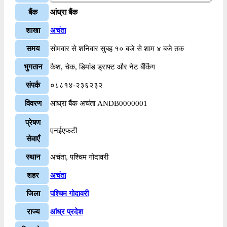
बैंक
आंध्रा बैंक
शाखा
अचंता
समय
सोमवार से शनिवार सुबह १० बजे से शाम ४ बजे तक
भुगतान
कैश, चेक, डिमांड ड्राफ्ट और नेट बैंकिंग
संपर्क
०८८१४-२३६२३२
विवरण
आंध्रा बैंक अचंता ANDB0000001
प्रेषण
एनईएफटी
सेवाएँ
स्थान
अचंता, पश्चिम गोदावरी
शहर
अचंता
जिला
पश्चिम गोदावरी
राज्य
आंध्र प्रदेश