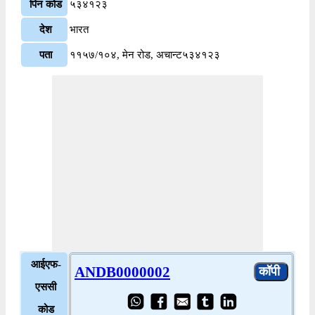
पिन कोड
५३४१२३
देश
भारत
पता
११५७/१०४, मेन रोड, अचान्ट५३४१२३
आईएफ-
ANDB0000002
एससी
कोड