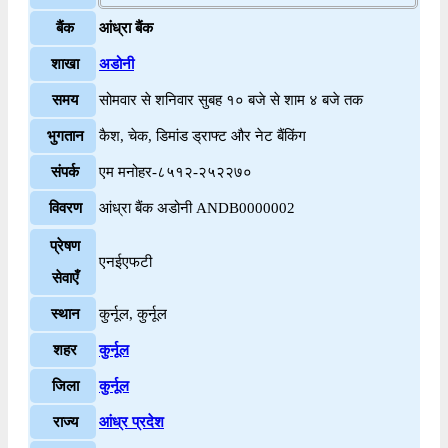
बैंक
आंध्रा बैंक
शाखा
अडोनी
समय
सोमवार से शनिवार सुबह १० बजे से शाम ४ बजे तक
भुगतान
कैश, चेक, डिमांड ड्राफ्ट और नेट बैंकिंग
संपर्क
एम मनोहर-८५१२-२५२२७०
विवरण
आंध्रा बैंक अडोनी ANDB0000002
प्रेषण
एनईएफटी
सेवाएँ
स्थान
कुर्नूल, कुर्नूल
शहर
कुर्नूल
जिला
कुर्नूल
राज्य
आंध्र प्रदेश