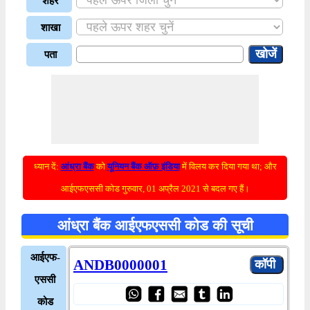
शहर
शाखा
पता
ध्यान दें:
आंध्रा बैंक
को
यूनियन बैंक ऑफ़ इंडिया
में विलय कर दिया गया था; और
आईएफएससी कोड गुरुवार, 01 अप्रैल 2021 से बदल गए हैं।
आंध्रा बैंक आईएफएससी कोड की सूची
आईएफ-
ANDB0000001
एससी
कोड