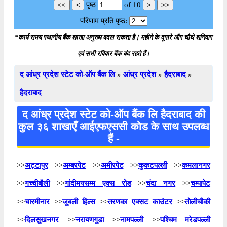
पृष्ठ
of
10
परिणाम प्रति पृष्ठ:
*कार्य समय स्थानीय बैंक शाखा अनुरूप बदल सकता है। महीने के दूसरे और चौथे शनिवार
एवं सभी रविवार बैंक बंद रहते हैं।
द आंध्र प्रदेश स्टेट को-ऑप बैंक लि
»
आंध्र प्रदेश
»
हैदराबाद
»
हैदराबाद
द आंध्र प्रदेश स्टेट को-ऑप बैंक लि हैदराबाद की
कुल ३६ शाखाएँ आईएफएससी कोड के साथ उपलब्ध
हैं -
>>
अट्टापुर
>>
अम्बरपेट
>>
अमीरपेट
>>
कुकटपल्ली
>>
कमलानगर
>>
गच्चीबौली
>>
गांदीमयसम्म एक्स रोड
>>
चंदा नगर
>>
चम्पापेट
>>
चारमीनार
>>
जुबली हिल्स
>>
तरणका एक्सट काउंटर
>>
तोलीचौकी
>>
दिलसुखनगर
>>
नरायणगुडा
>>
नामपल्ली
>>
पश्चिम मरेडपल्ली