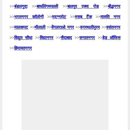
>>
बंडलगुदा
>>
बाघलिंगमपल्ली
>>
बालपुर एक्स रोड
>>
बौद्धनगर
>>
भरतनगर कॉलोनी
>>
मदन्नापेट
>>
मसब टैंक
>>
मारुति नगर
>>
मालकपट
>>
मौलाली
>>
वेंगलराओ नगर
>>
वनस्थलीपुरम
>>
वसंतनगर
>>
विद्युत सौधा
>>
विद्यानगर
>>
सैदाबाद
>>
सनातनगर
>>
हेड ऑफिस
>>
हिमायतनगर