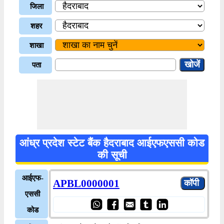
जिला
शहर
शाखा
पता
आंध्र प्रदेश स्टेट बैंक हैदराबाद आईएफएससी कोड
की सूची
आईएफ-
APBL0000001
एससी
कोड