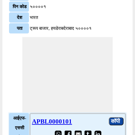
पिन कोड
५००००१
देश
भारत
पता
ट्रूप बाजार, हयडेराबदेराबाद ५००००१
आईएफ-
APBL0000101
एससी