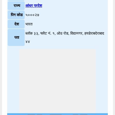
राज्य
आंध्र प्रदेश
पिन कोड
५०००२७
देश
भारत
ब्लॉक ३३, फ्लैट नं. १, ओउ रोड, विद्यानगर, हयडेराबदेराबाद
पता
४४