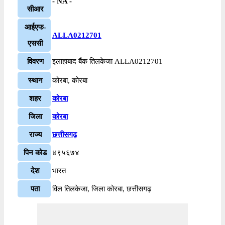
- NA -
सीआर
आईएफ-
ALLA0212701
एससी
विवरण
इलाहाबाद बैंक तिलकेजा ALLA0212701
स्थान
कोरबा, कोरबा
शहर
कोरबा
जिला
कोरबा
राज्य
छत्तीसगढ़
पिन कोड
४९५६७४
देश
भारत
पता
विल तिलकेजा, जिला कोरबा, छत्तीसगढ़