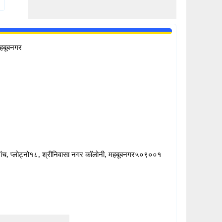
हबूबनगर
रांच, प्लोट्नो१८, श्रीनिवासा नगर कॉलोनी, महबूबनगर५०९००१