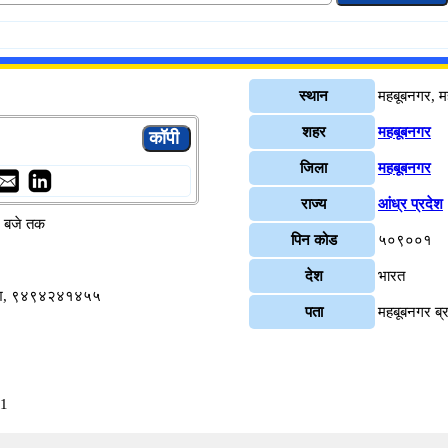
स्थान
महबूबनगर, म
शहर
महबूबनगर
जिला
महबूबनगर
राज्य
आंध्र प्रदेश
४ बजे तक
पिन कोड
५०९००१
देश
भारत
तीश, ९४९४२४१४५५
पता
महबूबनगर ब्
81