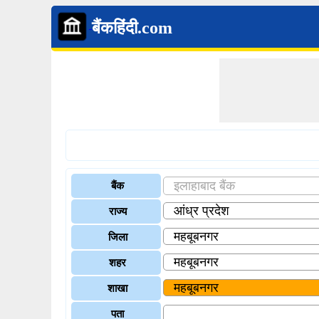
बैंकहिंदी.com
बैंक
राज्य
जिला
शहर
शाखा
पता