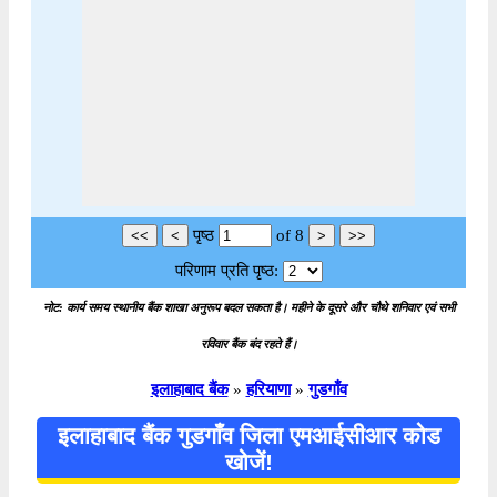
पृष्ठ
of
8
परिणाम प्रति पृष्ठ:
नोट: कार्य समय स्थानीय बैंक शाखा अनुरूप बदल सकता है। महीने के दूसरे और चौथे शनिवार एवं सभी
रविवार बैंक बंद रहते हैं।
इलाहाबाद बैंक
»
हरियाणा
»
गुडगाँव
इलाहाबाद बैंक गुडगाँव जिला एमआईसीआर कोड
खोजें!