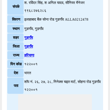
श. रविंदर सिंह, श अनिल यादव, सीनियर मैनेजर
संपर्क
९९६८२७६२८६
विवरण
इलाहाबाद बैंक सोना रोड गुडगाँव ALLA0212478
स्थान
गुडगाँव, गुडगाँव
शहर
गुडगाँव
जिला
गुडगाँव
राज्य
हरियाणा
पिन कोड
१२२००१
देश
भारत
शॉप नं. २६, २७, २८, निनेक्स चइत मार्ट, सोहना रोड गुडगाँव
पता
१२२००१