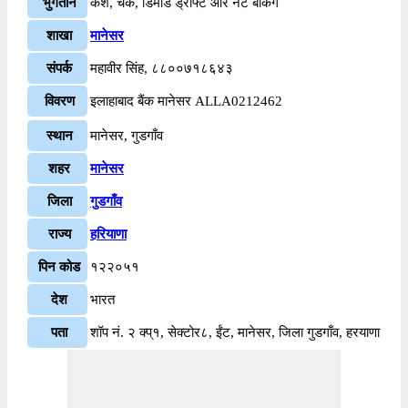
भुगतान
कैश, चेक, डिमांड ड्राफ्ट और नेट बैंकिंग
शाखा
मानेसर
संपर्क
महावीर सिंह, ८८००७१८६४३
विवरण
इलाहाबाद बैंक मानेसर ALLA0212462
स्थान
मानेसर, गुडगाँव
शहर
मानेसर
जिला
गुडगाँव
राज्य
हरियाणा
पिन कोड
१२२०५१
देश
भारत
पता
शॉप नं. २ क्प्१, सेक्टोर८, ईंट, मानेसर, जिला गुडगाँव, हरयाणा