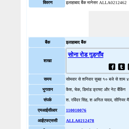
विवरण
इलाहाबाद बैंक मानेसर ALLA0212462
बैंक
इलाहाबाद बैंक
सोना रोड गुडगाँव
शाखा
समय
सोमवार से शनिवार सुबह १० बजे से शाम 
भुगतान
कैश, चेक, डिमांड ड्राफ्ट और नेट बैंकिंग
संपर्क
श. रविंदर सिंह, श अनिल यादव, सीनिय
एमआईसीआर
110010076
आईएफएससी
ALLA0212478