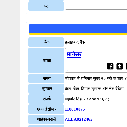
पता
बैंक
इलाहाबाद बैंक
मानेसर
शाखा
समय
सोमवार से शनिवार सुबह १० बजे से शाम 
भुगतान
कैश, चेक, डिमांड ड्राफ्ट और नेट बैंकिंग
संपर्क
महावीर सिंह, ८८००७१८६४३
एमआईसीआर
110010075
आईएफएससी
ALLA0212462