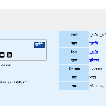
स्थान
गुडगाँव, गुडगा
शहर
गुडगाँव
जिला
गुडगाँव
राज्य
हरियाणा
४ बजे तक
पिन कोड
१२२००१
देश
भारत
र मैनेजर ९९६८२७६२८६
पता
शॉप नं. २६,