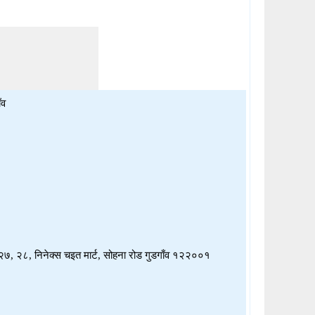
ँव
 २७, २८, निनेक्स चइत मार्ट, सोहना रोड गुडगाँव १२२००१