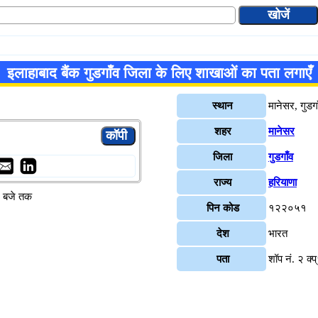
इलाहाबाद बैंक गुडगाँव जिला के लिए शाखाओं का पता लगाएँ
स्थान
मानेसर, गुडगा
शहर
मानेसर
जिला
गुडगाँव
राज्य
हरियाणा
४ बजे तक
पिन कोड
१२२०५१
देश
भारत
पता
शॉप नं. २ क्प