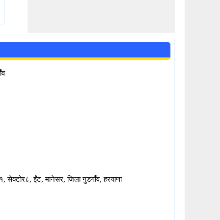
ँव
्१, सेक्टोर८, ईंट, मानेसर, जिला गुडगाँव, हरयाणा