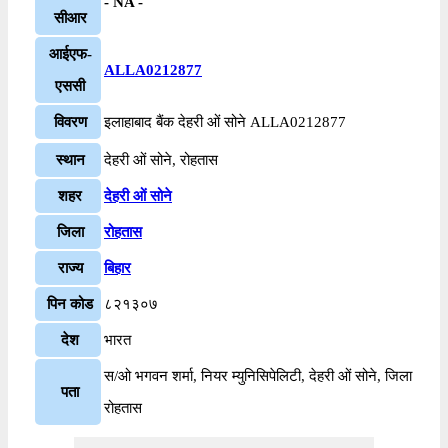
- NA -
सीआर
आईएफ-
ALLA0212877
एससी
विवरण
इलाहाबाद बैंक देहरी ओं सोने ALLA0212877
स्थान
देहरी ओं सोने, रोहतास
शहर
देहरी ओं सोने
जिला
रोहतास
राज्य
बिहार
पिन कोड
८२१३०७
देश
भारत
स/ओ भगवन शर्मा, नियर म्युनिसिपेलिटी, देहरी ओं सोने, जिला
पता
रोहतास