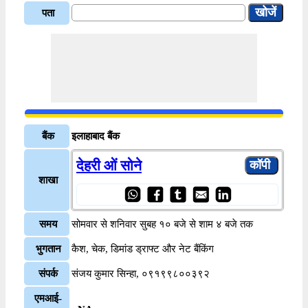
पता
बैंक
इलाहाबाद बैंक
देहरी ओं सोने
शाखा
समय
सोमवार से शनिवार सुबह १० बजे से शाम ४ बजे तक
भुगतान
कैश, चेक, डिमांड ड्राफ्ट और नेट बैंकिंग
संपर्क
संजय कुमार सिन्हा, ०९१९९८००३९२
एमआई-