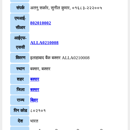
संपर्क
अतनु सर्कार, सुनील कुमार, ०१६८३-२२२००५
एमआई-
802010002
सीआर
आईएफ-
ALLA0210008
एससी
विवरण
इलाहाबाद बैंक बक्सर ALLA0210008
स्थान
बक्सर, बक्सर
शहर
बक्सर
जिला
बक्सर
राज्य
बिहार
पिन कोड
८०२१०१
देश
भारत