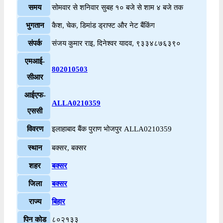
समय
सोमवार से शनिवार सुबह १० बजे से शाम ४ बजे तक
भुगतान
कैश, चेक, डिमांड ड्राफ्ट और नेट बैंकिंग
संपर्क
संजय कुमार राइ, दिनेश्वर यादव, ९३३४८७६३९०
एमआई-
802010503
सीआर
आईएफ-
ALLA0210359
एससी
विवरण
इलाहाबाद बैंक पुराण भोजपुर ALLA0210359
स्थान
बक्सर, बक्सर
शहर
बक्सर
जिला
बक्सर
राज्य
बिहार
पिन कोड
८०२१३३