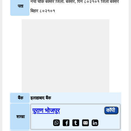
नया चौक बक्सर जिला. बक्सर, पिन ८०२१०१ जिला बक्सर
पता
बिहार ८०२१०१
बैंक
इलाहाबाद बैंक
पुराण भोजपुर
शाखा