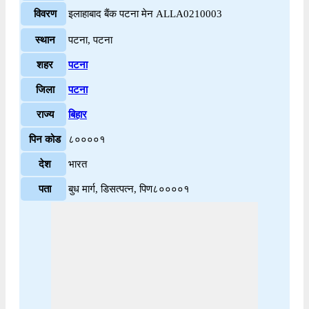
विवरण
इलाहाबाद बैंक पटना मेन ALLA0210003
स्थान
पटना, पटना
शहर
पटना
जिला
पटना
राज्य
बिहार
पिन कोड
८००००१
देश
भारत
पता
बुध मार्ग, डिसत्पत्न, पिण८००००१