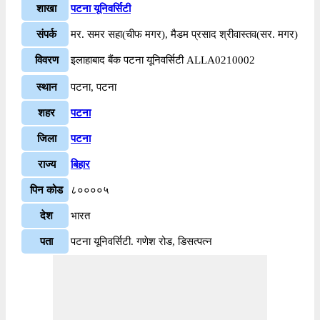
शाखा
पटना यूनिवर्सिटी
संपर्क
मर. समर सहा(चीफ मगर), मैडम प्रसाद श्रीवास्तव(सर. मगर)
विवरण
इलाहाबाद बैंक पटना यूनिवर्सिटी ALLA0210002
स्थान
पटना, पटना
शहर
पटना
जिला
पटना
राज्य
बिहार
पिन कोड
८००००५
देश
भारत
पता
पटना यूनिवर्सिटी. गणेश रोड, डिसत्पत्न