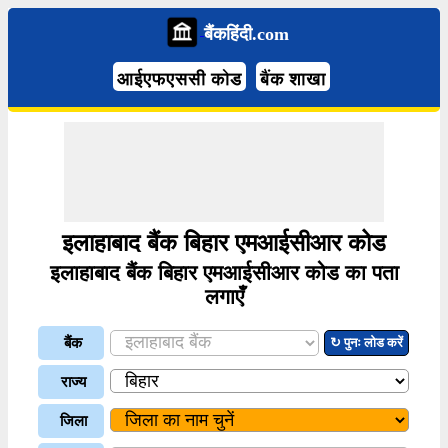
बैंकहिंदी.com
आईएफएससी कोड
बैंक शाखा
इलाहाबाद बैंक बिहार एमआईसीआर कोड
इलाहाबाद बैंक बिहार एमआईसीआर कोड का पता
लगाएँ
बैंक
↻ पुनः लोड करें
राज्य
जिला