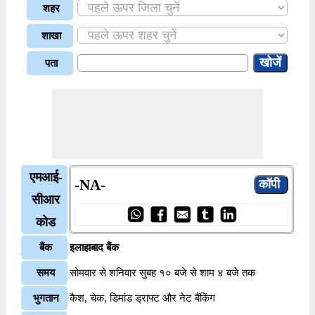
शहर
शाखा
पता
एमआई-
-NA-
सीआर
कोड
बैंक
इलाहाबाद बैंक
समय
सोमवार से शनिवार सुबह १० बजे से शाम ४ बजे तक
भुगतान
कैश, चेक, डिमांड ड्राफ्ट और नेट बैंकिंग