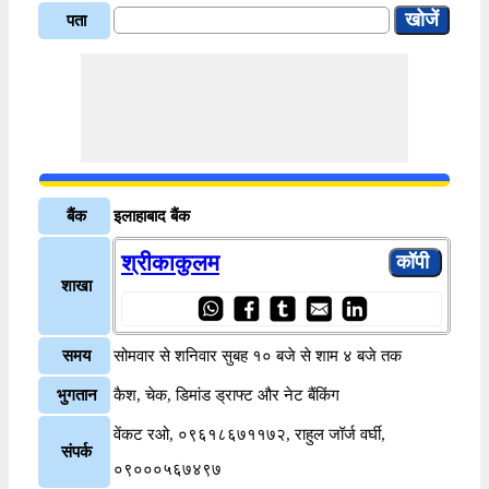
पता
बैंक
इलाहाबाद बैंक
श्रीकाकुलम
शाखा
समय
सोमवार से शनिवार सुबह १० बजे से शाम ४ बजे तक
भुगतान
कैश, चेक, डिमांड ड्राफ्ट और नेट बैंकिंग
वेंकट रओ, ०९६१८६७११७२, राहुल जॉर्ज वर्घी,
संपर्क
०९०००५६७४९७