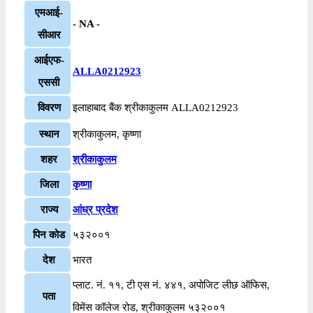
एमआई-
- NA -
सीआर
आईएफ-
ALLA0212923
एससी
विवरण
इलाहाबाद बैंक श्रीकाकुलम ALLA0212923
स्थान
श्रीकाकुलम, कृष्णा
शहर
श्रीकाकुलम
जिला
कृष्णा
राज्य
आंध्र प्रदेश
पिन कोड
५३२००१
देश
भारत
प्लाट. नं. ११, टी एस नं. ४४१, अपोजिट लीछ ऑफिस,
पता
विमेंस कॉलेज रोड, श्रीकाकुलम ५३२००१