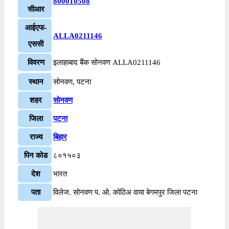
800010508
सीआर
आईएफ-
ALLA0211146
एससी
विवरण
इलाहाबाद बैंक सोनवण ALLA0211146
स्थान
सोनवण, पटना
शहर
सोनवण
जिला
पटना
राज्य
बिहार
पिन कोड
८०१५०३
देश
भारत
पता
विलेज. सोनवण प. ओ. कोठिअ वाया बेगमपुर जिला पटना