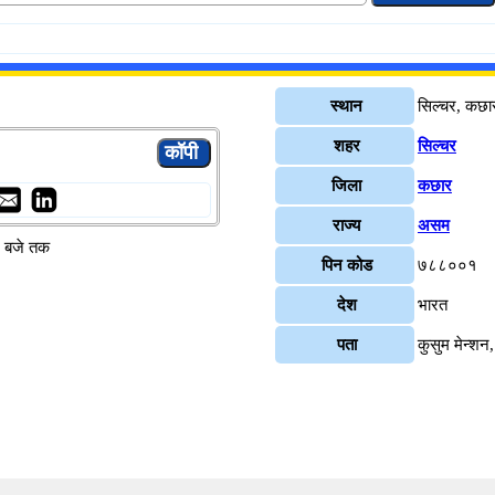
स्थान
सिल्चर, कछा
शहर
सिल्चर
जिला
कछार
राज्य
असम
४ बजे तक
पिन कोड
७८८००१
देश
भारत
पता
कुसुम मेन्श