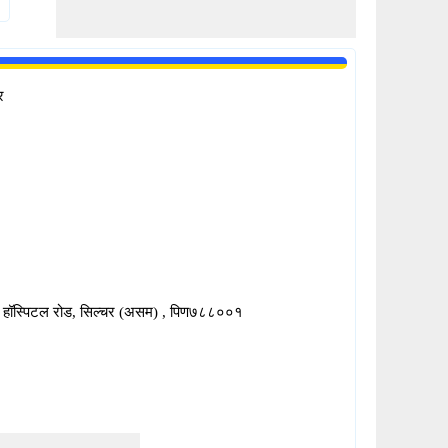
र
न, हॉस्पिटल रोड, सिल्चर (असम) , पिण७८८००१