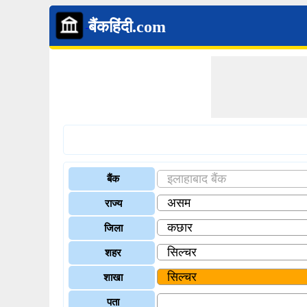
बैंकहिंदी.com
बैंक
राज्य
जिला
शहर
शाखा
पता