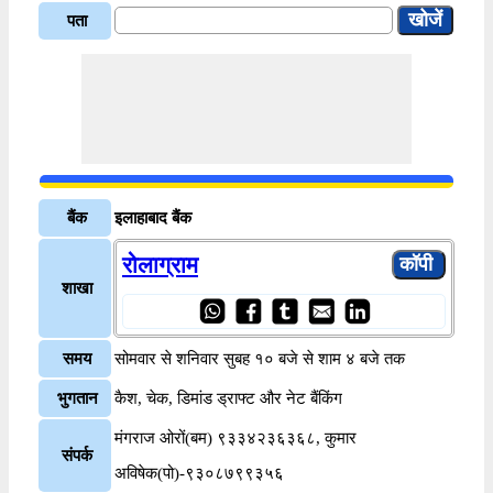
पता
बैंक
इलाहाबाद बैंक
रोलाग्राम
शाखा
समय
सोमवार से शनिवार सुबह १० बजे से शाम ४ बजे तक
भुगतान
कैश, चेक, डिमांड ड्राफ्ट और नेट बैंकिंग
मंगराज ओरों(बम) ९३३४२३६३६८, कुमार
संपर्क
अविषेक(पो)-९३०८७९९३५६