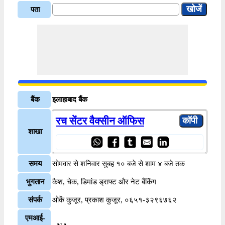
पता
बैंक
इलाहाबाद बैंक
रच सेंटर वैक्सीन ऑफिस
शाखा
समय
सोमवार से शनिवार सुबह १० बजे से शाम ४ बजे तक
भुगतान
कैश, चेक, डिमांड ड्राफ्ट और नेट बैंकिंग
संपर्क
ओकें कुजूर, प्रकाश कुजूर, ०६५१-३२९६७६२
एमआई-