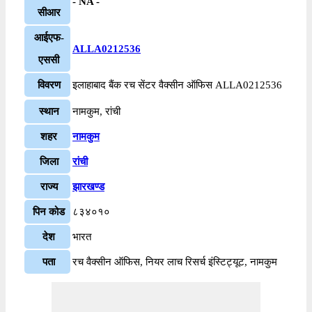
- NA -
सीआर
आईएफ-
ALLA0212536
एससी
विवरण
इलाहाबाद बैंक रच सेंटर वैक्सीन ऑफिस ALLA0212536
स्थान
नामकुम, रांची
शहर
नामकुम
जिला
रांची
राज्य
झारखण्ड
पिन कोड
८३४०१०
देश
भारत
पता
रच वैक्सीन ऑफिस, नियर लाच रिसर्च इंस्टिट्यूट, नामकुम