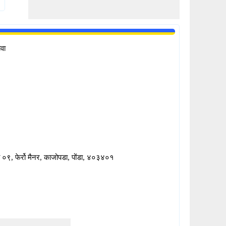
ोवा
 ०९, फेर्रो मैनर, काजोपडा, पोंडा, ४०३४०१