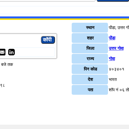
स्थान
पोंडा, उत्तर ग
शहर
पोंडा
जिला
उत्तर गोवा
राज्य
गोवा
४ बजे तक
पिन कोड
४०३४०१
देश
भारत
९९८
पता
शॉप नं ०६ तो