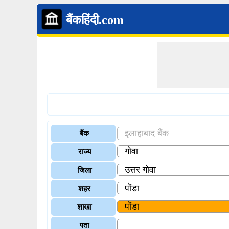
बैंकहिंदी.com
बैंक
राज्य
जिला
शहर
शाखा
पता