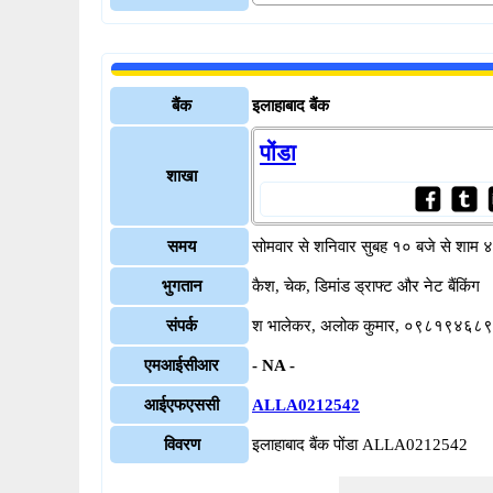
बैंक
इलाहाबाद बैंक
पोंडा
शाखा
समय
सोमवार से शनिवार सुबह १० बजे से शाम 
भुगतान
कैश, चेक, डिमांड ड्राफ्ट और नेट बैंकिंग
संपर्क
श भालेकर, अलोक कुमार, ०९८१९४६८
एमआईसीआर
- NA -
आईएफएससी
ALLA0212542
विवरण
इलाहाबाद बैंक पोंडा ALLA0212542