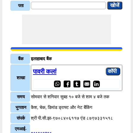
पता
बैंक
इलाहाबाद बैंक
पावरी कलां
शाखा
समय
सोमवार से शनिवार सुबह १० बजे से शाम ४ बजे तक
भुगतान
कैश, चेक, डिमांड ड्राफ्ट और नेट बैंकिंग
संपर्क
श्री पी.सी.झा-९७०८४०६११७ एंड ८७९७३३१५१८
एमआई-