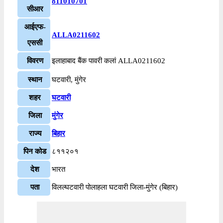
811010701
सीआर
आईएफ-
ALLA0211602
एससी
विवरण
इलाहाबाद बैंक पावरी कलां ALLA0211602
स्थान
घटवारी, मुंगेर
शहर
घटवारी
जिला
मुंगेर
राज्य
बिहार
पिन कोड
८११२०१
देश
भारत
पता
विलल्घटवारी पोलाहला घटवारी जिला-मुंगेर (बिहार)