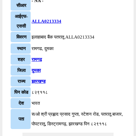
- NA -
सीआर
आईएफ-
ALLA0213334
एससी
विवरण
इलाहाबाद बैंक पतरातू ALLA0213334
स्थान
रामगढ, दुमका
शहर
रामगढ
जिला
दुमका
राज्य
झारखण्ड
पिन कोड
८२९११८
देश
भारत
स/ओ श्री प्रह्लाद प्रसाद गुप्ता, स्टेशन रोड, पतरातू बाजार,
पता
पोपटरातू, डिस्ट्रामगढ़, झारखण्ड पिन ८२९११८