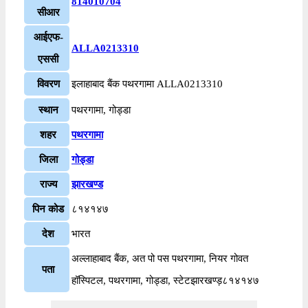
814010704
सीआर
आईएफ-
ALLA0213310
एससी
विवरण
इलाहाबाद बैंक पथरगामा ALLA0213310
स्थान
पथरगामा, गोड्डा
शहर
पथरगामा
जिला
गोड्डा
राज्य
झारखण्ड
पिन कोड
८१४१४७
देश
भारत
अल्लाहाबाद बैंक, अत पो पस पथरगामा, नियर गोवत
पता
हॉस्पिटल, पथरगामा, गोड्डा, स्टेटझारखण्ड़८१४१४७