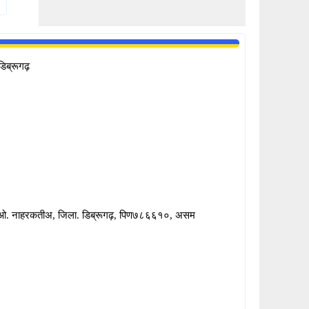
िब्रूगढ़
. ओ. नाहरकतीअ, जिला. डिब्रूगढ़, पिण७८६६१०, असम