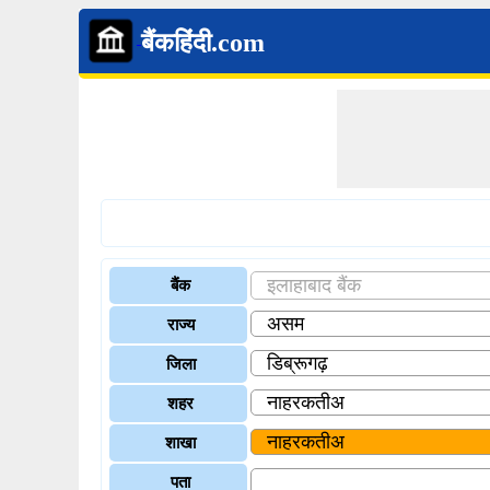
बैंकहिंदी.com
बैंक
राज्य
जिला
शहर
शाखा
पता