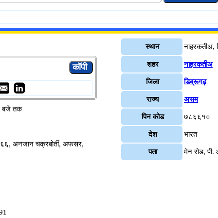
स्थान
नाहरकतीअ, ड
शहर
नाहरकतीअ
जिला
डिब्रूगढ़
राज्य
असम
४ बजे तक
पिन कोड
७८६६१०
देश
भारत
६६, अनजान चक्रबोर्ती, अफसर,
पता
मेन रोड, पी
791