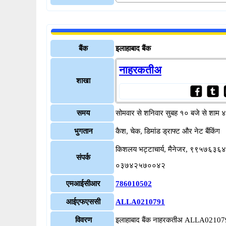
बैंक
इलाहाबाद बैंक
नाहरकतीअ
शाखा
समय
सोमवार से शनिवार सुबह १० बजे से शाम 
भुगतान
कैश, चेक, डिमांड ड्राफ्ट और नेट बैंकिंग
किशलय भट्टाचार्य, मैनेजर, ९९५७६३६४
संपर्क
०३७४२५७००४२
एमआईसीआर
786010502
आईएफएससी
ALLA0210791
विवरण
इलाहाबाद बैंक नाहरकतीअ ALLA0210