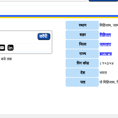
स्थान
मिहिजाम, जा
शहर
मिहिजाम
जिला
जामतारा
राज्य
झारखण्ड
४ बजे तक
पिन कोड
८१५३५४
देश
भारत
पता
पो मिहिजाम, 