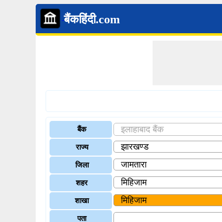
बैंकहिंदी.com
बैंक
राज्य
जिला
शहर
शाखा
पता