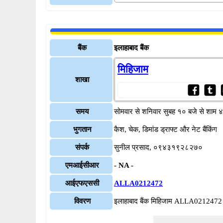
बैंक
इलाहाबाद बैंक
मिहिजाम
शाखा
समय
सोमवार से शनिवार सुबह १० बजे से शाम 
भुगतान
कैश, चेक, डिमांड ड्राफ्ट और नेट बैंकिंग
संपर्क
सुनील प्रसाद, ०९४३१९२८२७०
एमआईसीआर
- NA -
आईएफएससी
ALLA0212472
विवरण
इलाहाबाद बैंक मिहिजाम ALLA0212472