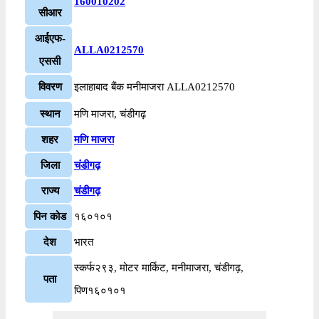
160010202
सीआर
आईएफ-
ALLA0212570
एससी
विवरण
इलाहाबाद बैंक मनीमाजरा ALLA0212570
स्थान
मणि माजरा, चंडीगढ़
शहर
मणि माजरा
जिला
चंडीगढ़
राज्य
चंडीगढ़
पिन कोड
१६०१०१
देश
भारत
स्कर्फ२९३, मोटर मार्किट, मनीमाजरा, चंडीगढ़,
पता
पिण१६०१०१