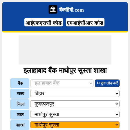
बैंकहिंदी.com
आईएफएससी कोड
एमआईसीआर कोड
इलाहाबाद बैंक माधोपुर सुस्ता शाखा
बैंक
↻ पुनः लोड करें
राज्य
जिला
शहर
शाखा