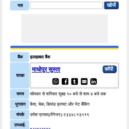
पता
बैंक
इलाहाबाद बैंक
माधोपुर सुस्ता
शाखा
समय
सोमवार से शनिवार सुबह १० बजे से शाम ४ बजे तक
भुगतान
कैश, चेक, डिमांड ड्राफ्ट और नेट बैंकिंग
संपर्क
उमेश प्रसाद(मैनेजर)-९३३४८१३५१९
एमआई-