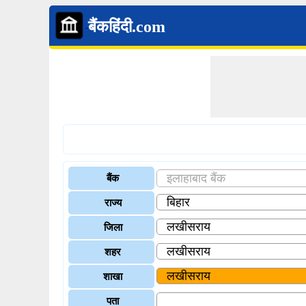
बैंकहिंदी.com
बैंक
राज्य
जिला
शहर
शाखा
पता