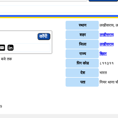
स्थान
लखीसराय, 
शहर
लखीसराय
जिला
लखीसराय
राज्य
बिहार
४ बजे तक
पिन कोड
८११३११
देश
भारत
पता
नियर थाना च
39