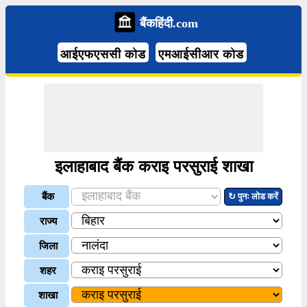
बैंकहिंदी.com
आईएफएससी कोड
एमआईसीआर कोड
इलाहाबाद बैंक कराइ परसुराई शाखा
बैंक
↻ पुनः लोड करें
राज्य
जिला
शहर
शाखा