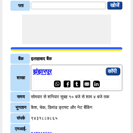
पता
बैंक
इलाहाबाद बैंक
झंझारपुर
शाखा
समय
सोमवार से शनिवार सुबह १० बजे से शाम ४ बजे तक
भुगतान
कैश, चेक, डिमांड ड्राफ्ट और नेट बैंकिंग
संपर्क
९४३१८८७८६५
एमआई-