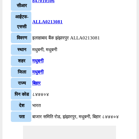
847010506
सीआर
आईएफ-
ALLA0213081
एससी
विवरण
इलाहाबाद बैंक झंझारपुर ALLA0213081
स्थान
मधुबनी, मधुबनी
शहर
मधुबनी
जिला
मधुबनी
राज्य
बिहार
पिन कोड
८४७४०४
देश
भारत
पता
बाजार समिति रोड, झंझारपुर, मधुबनी, बिहार ८४७४०४