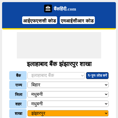
बैंकहिंदी.com
आईएफएससी कोड
एमआईसीआर कोड
इलाहाबाद बैंक झंझारपुर शाखा
बैंक
↻ पुनः लोड करें
राज्य
जिला
शहर
शाखा