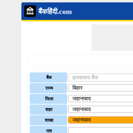
बैंकहिंदी.com
बैंक
राज्य
जिला
शहर
शाखा
पता