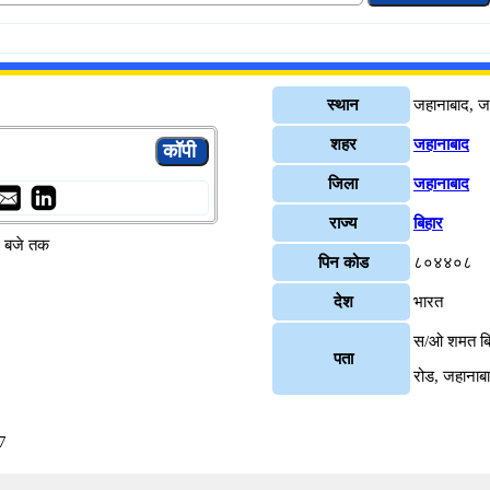
स्थान
जहानाबाद, ज
शहर
जहानाबाद
जिला
जहानाबाद
राज्य
बिहार
४ बजे तक
पिन कोड
८०४४०८
देश
भारत
स/ओ शमत बिगन
पता
रोड, जहाना
7