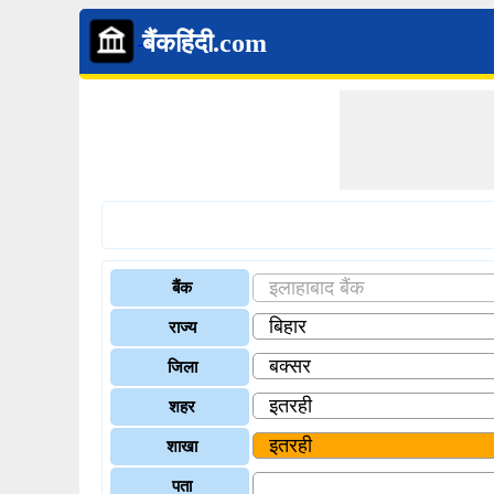
बैंकहिंदी.com
बैंक
राज्य
जिला
शहर
शाखा
पता