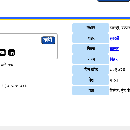
स्थान
इतरही, बक्स
शहर
इतरही
जिला
बक्सर
राज्य
बिहार
४ बजे तक
पिन कोड
८०३०२४
देश
भारत
प्ता, ९३३४८७४७०७
पता
विलेज. एंड 