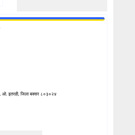
र
पी. ओ. इतरही, जिला बक्सर ८०३०२४