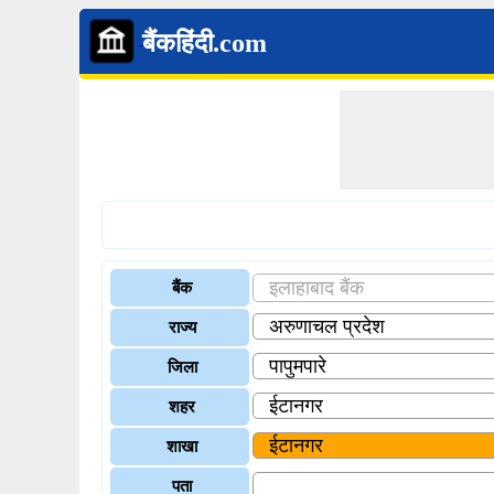
बैंकहिंदी.com
बैंक
राज्य
जिला
शहर
शाखा
पता