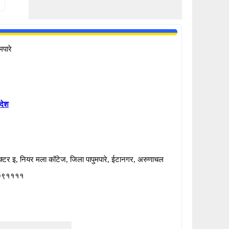
मपारे
देश
क्टर इ, नियर मला कॉटेज, जिला पापुमपारे, ईटानगर, अरुणाचल
न ७९११११