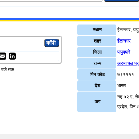
स्थान
ईटानगर, पापु
शहर
ईटानगर
जिला
पापुमपारे
राज्य
अरुणाचल प्र
४ बजे तक
पिन कोड
७९११११
देश
भारत
नह ५२ ए, से
पता
प्रदेश, पि