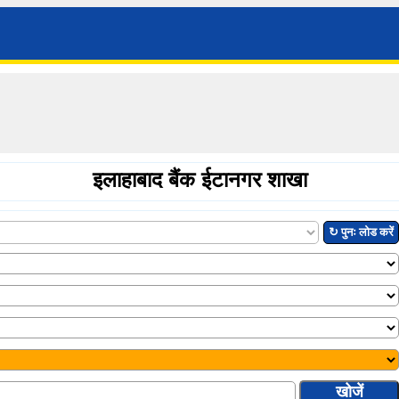
इलाहाबाद बैंक ईटानगर शाखा
↻ पुनः लोड करें