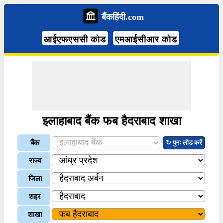
बैंकहिंदी.com
आईएफएससी कोड
एमआईसीआर कोड
इलाहाबाद बैंक फब हैदराबाद शाखा
बैंक
↻ पुनः लोड करें
राज्य
जिला
शहर
शाखा