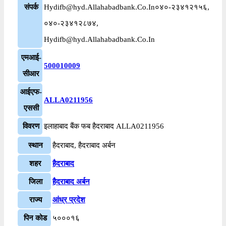
संपर्क
Hydifb@hyd.Allahabadbank.Co.In०४०-२३४१२१५६,
०४०-२३४१२८७४,
Hydifb@hyd.Allahabadbank.Co.In
एमआई-
500010009
सीआर
आईएफ-
ALLA0211956
एससी
विवरण
इलाहाबाद बैंक फब हैदराबाद ALLA0211956
स्थान
हैदराबाद, हैदराबाद अर्बन
शहर
हैदराबाद
जिला
हैदराबाद अर्बन
राज्य
आंध्र प्रदेश
पिन कोड
५०००१६