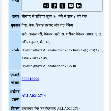
शाखा
समय
सोमवार से शनिवार सुबह १० बजे से शाम ४ बजे तक
भुगतान
कैश, चेक, डिमांड ड्राफ्ट और नेट बैंकिंग
श्री. अब्दुल बरी, मैनेजर, श्री. स. श्रीधर मैनेजर, शमत. व्. ल.
ललिता कुमार, मैनेजर,
संपर्क
Hydifb@hyd.Allahabadbank.Co.In०४०-२३४१२१५६,
०४०-२३४१२८७४,
Hydifb@hyd.Allahabadbank.Co.In
एमआई-
500010009
सीआर
आईएफ-
ALLA0212714
एससी
विवरण
इलाहाबाद बैंक फब हैदराबाद ALLA0212714