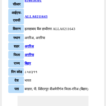
854010501
सीआर
आईएफ-
ALLA0211643
एससी
विवरण
इलाहाबाद बैंक हाथीतरा ALLA0211643
स्थान
अररिअ, अररिया
शहर
अररिअ
जिला
अररिया
राज्य
बिहार
पिन कोड
८५४३११
देश
भारत
पता
बरहरा, पी. ओिंदरपुर वीअमेरीगंज जिला-ररिअ (बिहार)