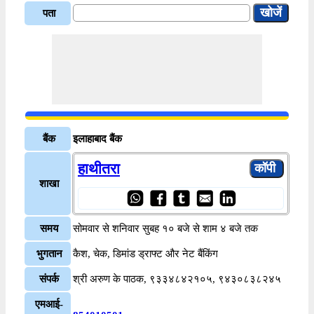
पता
बैंक
इलाहाबाद बैंक
हाथीतरा
शाखा
समय
सोमवार से शनिवार सुबह १० बजे से शाम ४ बजे तक
भुगतान
कैश, चेक, डिमांड ड्राफ्ट और नेट बैंकिंग
संपर्क
श्री अरुण के पाठक, ९३३४८४२१०५, ९४३०८३८२४५
एमआई-