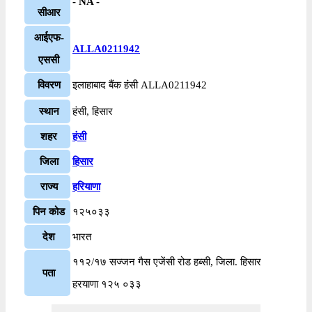
- NA -
सीआर
आईएफ-
ALLA0211942
एससी
विवरण
इलाहाबाद बैंक हंसी ALLA0211942
स्थान
हंसी, हिसार
शहर
हंसी
जिला
हिसार
राज्य
हरियाणा
पिन कोड
१२५०३३
देश
भारत
११२/१७ सज्जन गैस एजेंसी रोड हब्सी, जिला. हिसार
पता
हरयाणा १२५ ०३३