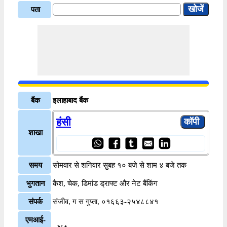
पता
बैंक
इलाहाबाद बैंक
हंसी
शाखा
समय
सोमवार से शनिवार सुबह १० बजे से शाम ४ बजे तक
भुगतान
कैश, चेक, डिमांड ड्राफ्ट और नेट बैंकिंग
संपर्क
संजीव, ग स गुप्ता, ०१६६३-२५४८८४१
एमआई-