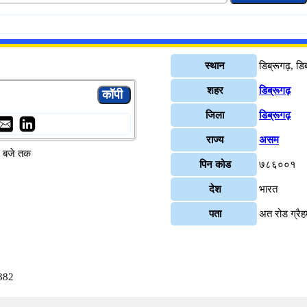
स्थान
डिब्रूगढ़, डि
शहर
डिब्रूगढ़
जिला
डिब्रूगढ़
राज्य
असम
४ बजे तक
पिन कोड
७८६००१
देश
भारत
पता
अत रोड ग्रैह
3382