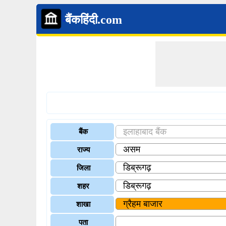
बैंकहिंदी.com
बैंक
राज्य
जिला
शहर
शाखा
पता