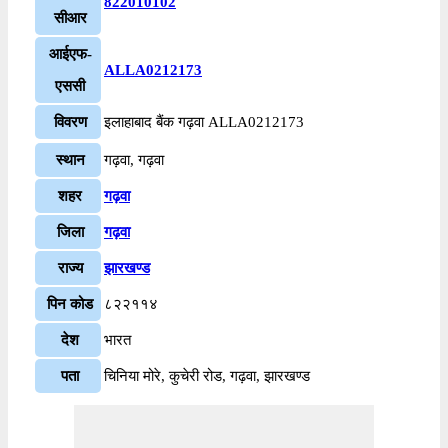
822010102
सीआर
आईएफ-
ALLA0212173
एससी
विवरण
इलाहाबाद बैंक गढ़वा ALLA0212173
स्थान
गढ़वा, गढ़वा
शहर
गढ़वा
जिला
गढ़वा
राज्य
झारखण्ड
पिन कोड
८२२११४
देश
भारत
पता
चिनिया मोरे, कुचेरी रोड, गढ़वा, झारखण्ड