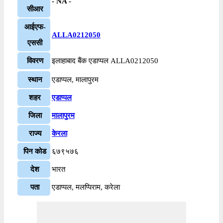
- NA -
सीआर
आईएफ-
ALLA0212050
एससी
विवरण
इलाहाबाद बैंक एडाप्पल ALLA0212050
स्थान
एडाप्पल, मालापुरम
शहर
एडाप्पल
जिला
मालापुरम
राज्य
केरला
पिन कोड
६७९५७६
देश
भारत
पता
एडाप्पल, मलप्पिराम, करेला