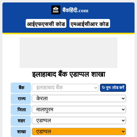
बैंकहिंदी.com
आईएफएससी कोड
एमआईसीआर कोड
इलाहाबाद बैंक एडाप्पल शाखा
बैंक
↻ पुनः लोड करें
राज्य
जिला
शहर
शाखा