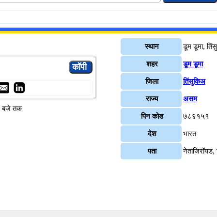
स्थान
डूम डूमा, तिं
शहर
डूम डूमा
जिला
तिंसुकिअ
राज्य
असम
४ बजे तक
पिन कोड
७८६१५१
देश
भारत
पता
नेताजिरॉयड,