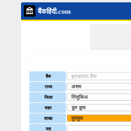
बैंकहिंदी.com
बैंक
राज्य
जिला
शहर
शाखा
पता