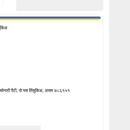
सुकिअ
 सोनारी पैटी, पो पस तिंसुकिअ, असम ७८६१५१