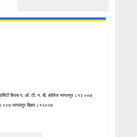
वर्सिटी कैंपस प. ओ. टी. न. बी. कॉलेज भागलपुर ८१२ ००७
२ ००७ भागलपुर बिहार ८१२००७