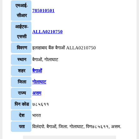
एमआई-
785010501
सीआर
आईएफ-
ALLA0210750
एससी
विवरण
इलाहाबाद बैंक बैगाओं ALLA0210750
स्थान
बैगाओं, गोलाघाट
शहर
बैगाओं
जिला
गोलाघाट
राज्य
असम
पिन कोड
७८५६११
देश
भारत
पता
विलंदपो. बैगाओं, जिला. गोलाघाट, पिण७८५६११, असम.