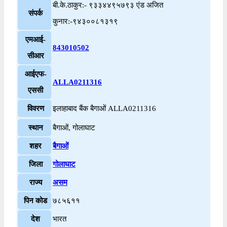
बी.के.ठाकुर:- ९३३४४९५७९३ एंड अजित
संपर्क
कुनार:-९४३००८१३१९
एमआई-
843010502
सीआर
आईएफ-
ALLA0211316
एससी
विवरण
इलाहाबाद बैंक बैगाओं ALLA0211316
स्थान
बैगाओं, गोलाघाट
शहर
बैगाओं
जिला
गोलाघाट
राज्य
असम
पिन कोड
७८५६११
देश
भारत