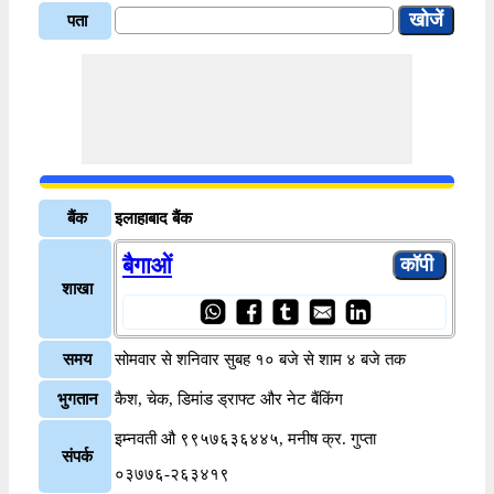
पता
बैंक
इलाहाबाद बैंक
बैगाओं
शाखा
समय
सोमवार से शनिवार सुबह १० बजे से शाम ४ बजे तक
भुगतान
कैश, चेक, डिमांड ड्राफ्ट और नेट बैंकिंग
इम्नवती औ ९९५७६३६४४५, मनीष क्र. गुप्ता
संपर्क
०३७७६-२६३४१९