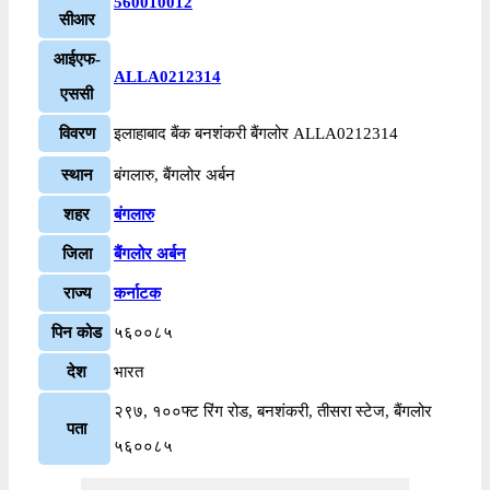
560010012
सीआर
आईएफ-
ALLA0212314
एससी
विवरण
इलाहाबाद बैंक बनशंकरी बैंगलोर ALLA0212314
स्थान
बंगलारु, बैंगलोर अर्बन
शहर
बंगलारु
जिला
बैंगलोर अर्बन
राज्य
कर्नाटक
पिन कोड
५६००८५
देश
भारत
२९७, १००फ्ट रिंग रोड, बनशंकरी, तीसरा स्टेज, बैंगलोर
पता
५६००८५