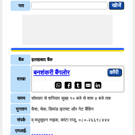
पता
बैंक
इलाहाबाद बैंक
बनशंकरी बैंगलोर
शाखा
समय
सोमवार से शनिवार सुबह १० बजे से शाम ४ बजे तक
भुगतान
कैश, चेक, डिमांड ड्राफ्ट और नेट बैंकिंग
संपर्क
व् मधुसूदन नाइक, कांटा राजू, ०८०-२६६९८४४४
एमआई-