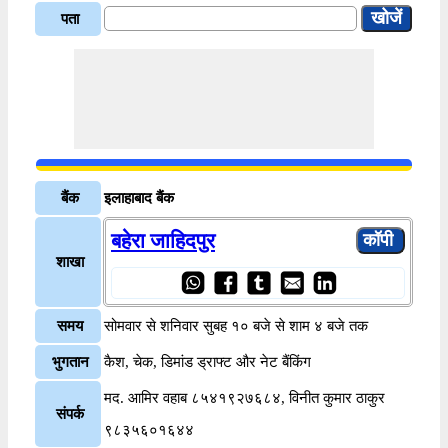
पता
बैंक
इलाहाबाद बैंक
बहेरा जाहिदपुर
शाखा
समय
सोमवार से शनिवार सुबह १० बजे से शाम ४ बजे तक
भुगतान
कैश, चेक, डिमांड ड्राफ्ट और नेट बैंकिंग
मद. आमिर वहाब ८५४१९२७६८४, विनीत कुमार ठाकुर
संपर्क
९८३५६०१६४४