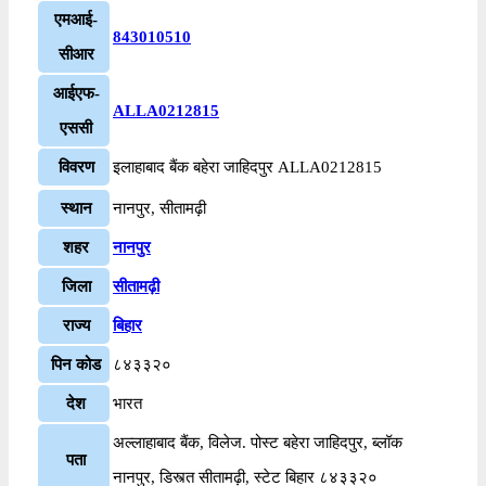
एमआई-
843010510
सीआर
आईएफ-
ALLA0212815
एससी
विवरण
इलाहाबाद बैंक बहेरा जाहिदपुर ALLA0212815
स्थान
नानपुर, सीतामढ़ी
शहर
नानपुर
जिला
सीतामढ़ी
राज्य
बिहार
पिन कोड
८४३३२०
देश
भारत
अल्लाहाबाद बैंक, विलेज. पोस्ट बहेरा जाहिदपुर, ब्लॉक
पता
नानपुर, डिस्त्त सीतामढ़ी, स्टेट बिहार ८४३३२०